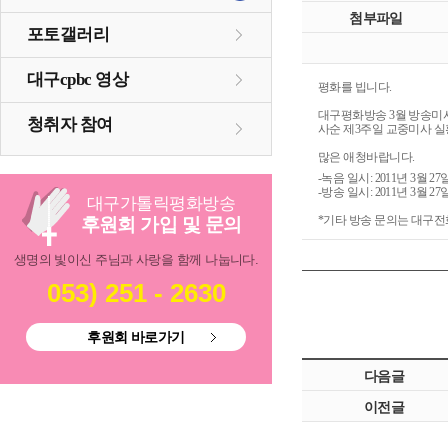
첨부파일
포토갤러리
대구cpbc 영상
평화를 빕니다.
대구평화방송 3월 방송미
청취자 참여
사순 제3주일 교중미사 실
많은 애청바랍니다.
-녹음 일시: 2011년 3월 27
-방송 일시: 2011년 3월 27
대구
가톨릭
평화방송
*기타 방송 문의는 대구전화 0
후원회 가입 및 문의
생명의 빛이신 주님과 사랑을 함께 나눕니다.
053) 251 - 2630
후원회 바로가기
다음글
이전글