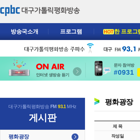
방송국소개
프로그램
한 프로그
HOT
문자 참여방
#0931
인터넷 생방송 듣기
평화광장
대구가톨릭평화방송
FM
93.1
MHz
게시판
제 목
작성일
평화광장