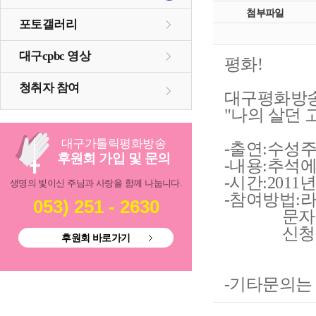
첨부파일
포토갤러리
대구cpbc 영상
평화!
청취자 참여
대구평화방송
"나의 살던 
대구
가톨릭
평화방송
-출연:수성
후원회 가입 및 문의
-내용:추석
-시간:2011년
생명의 빛이신 주님과 사랑을 함께 나눕니다.
-참여방법:
053) 251 - 2630
문자참여나
신청음악과 
후원회 바로가기
-기타문의는 담당