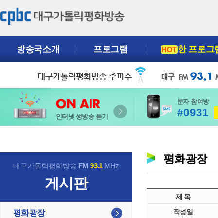
방송국소개
프로그램
한 프로그
HOT
문자 참여방
#0931
인터넷 생방송 듣기
평화광장
대구가톨릭평화방송
FM
93.1
MHz
게시판
제 목
작성일
평화광장