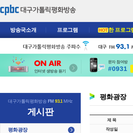
방송국소개
프로그램
한 프로그
HOT
문자 참여방
#0931
인터넷 생방송 듣기
평화광장
대구가톨릭평화방송
FM
93.1
MHz
게시판
제 목
작성일
평화광장