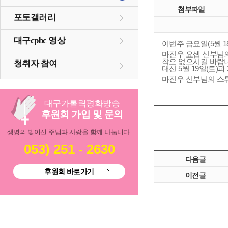
첨부파일
포토갤러리
대구cpbc 영상
이번주 금요일(5월 
마진우 요셉 신부님의
착오 없으시길 바랍
청취자 참여
대신 5월 19일(토)과
마진우 신부님의 스
대구
가톨릭
평화방송
후원회 가입 및 문의
생명의 빛이신 주님과 사랑을 함께 나눕니다.
053) 251 - 2630
다음글
후원회 바로가기
이전글