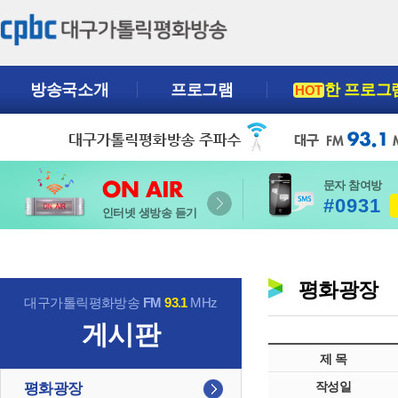
방송국소개
프로그램
한 프로그
HOT
문자 참여방
#0931
인터넷 생방송 듣기
평화광장
대구가톨릭평화방송
FM
93.1
MHz
게시판
제 목
작성일
평화광장