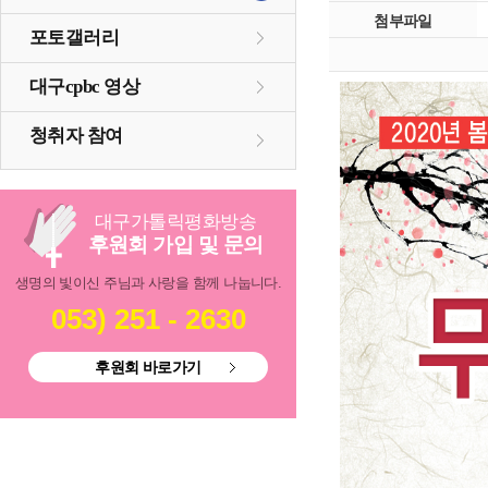
첨부파일
포토갤러리
대구cpbc 영상
청취자 참여
대구
가톨릭
평화방송
후원회 가입 및 문의
생명의 빛이신 주님과 사랑을 함께 나눕니다.
053) 251 - 2630
후원회 바로가기