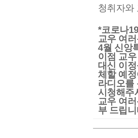
청취자와 
*코로나1
교우 여러
4월 신앙
이점 교우
대신 이정
체할 예
라디오를
시청해주시
교우 여러
부 드립니