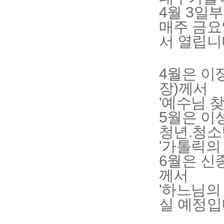
4월 3일부
매주 금요
서 열립니
4월은 이
장)께서
'예수님 찾
5월은 이
청년.청소
'가톨릭의
6월은 신
께서
'하느님의
실 예정입