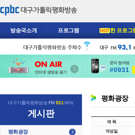
방송국소개
프로그램
한 프로그
HOT
문자 참여방
#0931
인터넷 생방송 듣기
평화광장
대구가톨릭평화방송
FM
93.1
MHz
게시판
제 목
작성일
평화광장