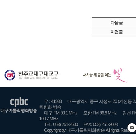
다음글
이전글
우 : 41933
대구광역시 중구 서성로 20 (계산동 2
릭평화 방송
대구 FM 93.1 MHz
포항 FM 96.9 MHz
김천 FM
100.7 MHz
TEL: 053) 251-2600
FAX: 053) 251-2608
Copyright by 대구가톨릭평화방송 All rights Reserve