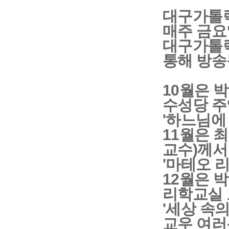
대구가톨릭
매주 금요
대구가톨릭평
통해 방송
10월은 
수성당 주
'하느님에
11월은 
교수)께서
'마테오 
12월은 
리학교실 
'세상 속
교우 여러