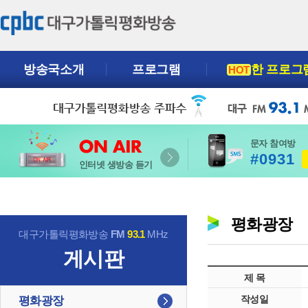
방송국소개
프로그램
한 프로그
HOT
문자 참여방
#0931
인터넷 생방송 듣기
평화광장
대구가톨릭평화방송
FM
93.1
MHz
게시판
제 목
작성일
평화광장