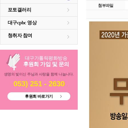
첨부파일
포토갤러리
대구cpbc 영상
청취자 참여
대구
가톨릭
평화방송
후원회 가입 및 문의
생명의 빛이신 주님과 사랑을 함께 나눕니다.
053) 251 - 2630
후원회 바로가기