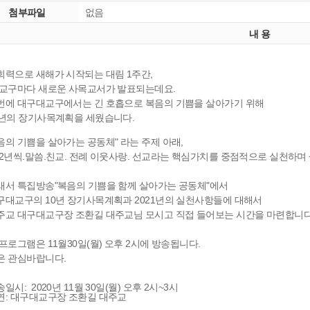
첨부파일
없음
내 용
회력으로 새해가 시작되는 대림 1주간,
 교구마다 새로운 사목교서가 발표되는데요.
번에 대구대교구에서는 긴 호흡으로 복음의 기쁨을 살아가기 위해
0년의 장기사목계획을 세웠습니다.
음의 기쁨을 살아가는 공동체" 라는 주제 아래,
 2년씩.말씀.친교. 전례 이웃사랑. 선교라는 핵심가치를 중점적으로 실천하
래서 특집방송"복음의 기쁨을 함께 살아가는 공동체"에서
구대교구의 10년 장기사목계획과 2021년의 실천사항들에 대해서
주교 대구대교구장 조환길 대주교님 모시고 직접 들어보는 시간을 마련합니다
 프로그램은 11월30일(월) 오후 2시에 방송됩니다.
은 관심바랍니다.
일시: 2020년 11월 30일(월) 오후 2시~3시
연: 대구대교구장 조환길 대주교