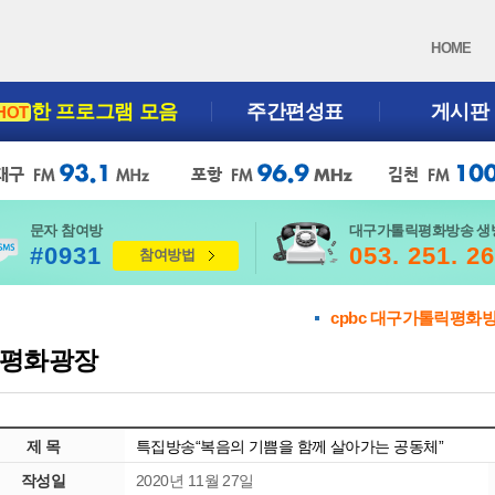
HOME
한 프로그램 모음
주간편성표
게시판
HOT
문자 참여방
대구가톨릭평화방송 생
#0931
053. 251. 2
참여방법
cpbc 대구가톨릭평화
평화광장
제 목
특집방송“복음의 기쁨을 함께 살아가는 공동체”
작성일
2020년 11월 27일