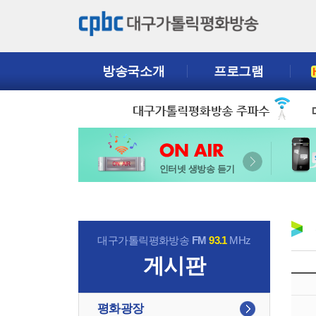
방송국소개
프로그램
인터넷 생방송 듣기
대구가톨릭평화방송
FM
93.1
MHz
게시판
평화광장