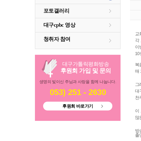
포토갤러리
대구cpbc 영상
교
청취자 참여
각
이
1
대구
가톨릭
평화방송
복
후원회 가입 및 문의
매
생명의 빛이신 주님과 사랑을 함께 나눕니다.
그
053) 251 - 2630
대
천
후원회 바로가기
이
많
방송
출