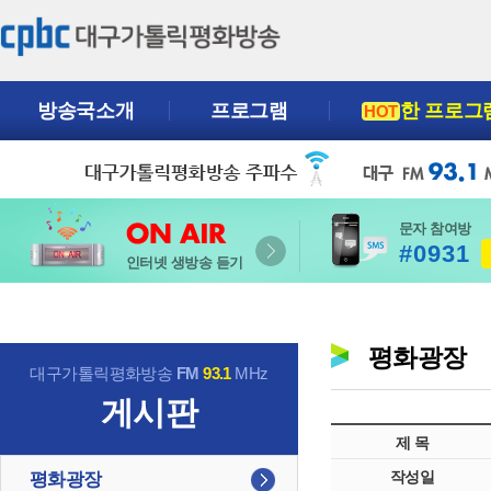
방송국소개
프로그램
한 프로그
HOT
문자 참여방
#0931
인터넷 생방송 듣기
평화광장
대구가톨릭평화방송
FM
93.1
MHz
게시판
제 목
작성일
평화광장