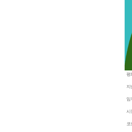
평
지
임
시
코