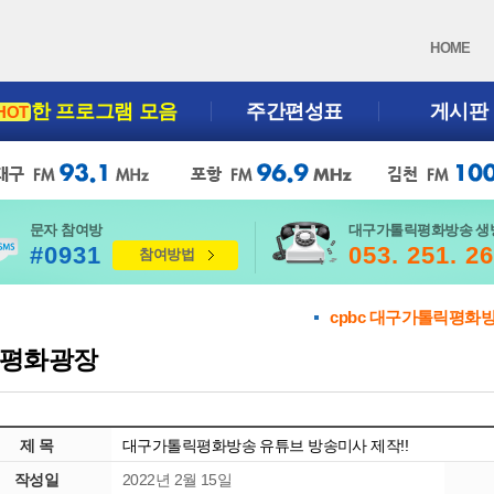
HOME
한 프로그램 모음
주간편성표
게시판
HOT
문자 참여방
대구가톨릭평화방송 생
#0931
053. 251. 2
참여방법
cpbc 대구가톨릭평화
평화광장
제 목
대구가톨릭평화방송 유튜브 방송미사 제작!!
작성일
2022년 2월 15일