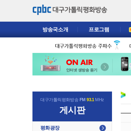
방송국소개
프로그램
인터넷 생방송 듣기
대구가톨릭평화방송
FM
93.1
MHz
게시판
평화광장