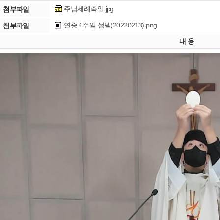
주님세례축일.jpg
첨부파일
연중 6주일 썸넬(20220213).png
첨부파일
내 용