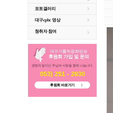
포토갤러리
대구cpbc 영상
청취자 참여
대구
가톨릭
평화방송
후원회 가입 및 문의
생명의 빛이신 주님과 사랑을 함께 나눕니다.
053) 251 - 2630
후원회 바로가기