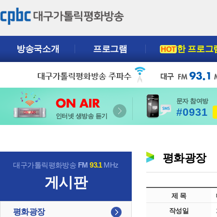
방송국소개
프로그램
한 프로그
HOT
문자 참여방
#0931
인터넷 생방송 듣기
평화광장
대구가톨릭평화방송
FM
93.1
MHz
게시판
제 목
작성일
평화광장