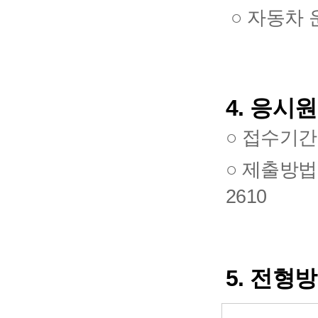
○ 자동차
4. 응시
○ 접수기간:
○ 제출방법: 
2610
5.
전형방