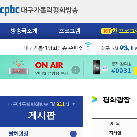
방송국소개
프로그램
한 프로그
HOT
문자 참여방
#0931
인터넷 생방송 듣기
평화광장
대구가톨릭평화방송
FM
93.1
MHz
게시판
제 목
작성일
평화광장