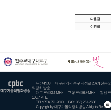
다음글
이전글
우 : 41933
대구광역시 중구 서성로 20 (계산동 2
릭평화 방송
대구 FM 93.1 MHz
포항 FM 96.9 MHz
김천 FM
100.7 MHz
TEL: 053) 251-2600
FAX: 053) 251-2608
Copyright by 대구가톨릭평화방송 All rights Reserve