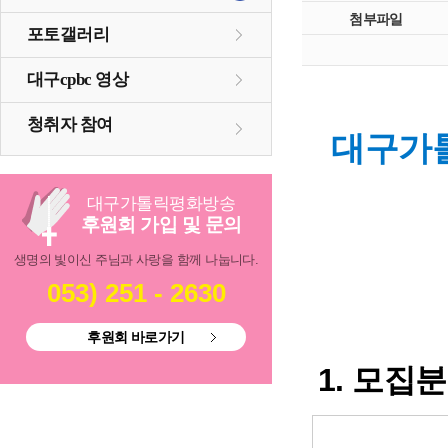
첨부파일
포토갤러리
대구cpbc 영상
청취자 참여
대구가
대구
가톨릭
평화방송
후원회 가입 및 문의
생명의 빛이신 주님과 사랑을 함께 나눕니다.
053) 251 - 2630
후원회 바로가기
1.
모집분