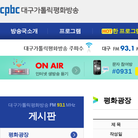
방송국소개
프로그램
한 프로그
HOT
문자 참여방
#0931
인터넷 생방송 듣기
평화광장
대구가톨릭평화방송
FM
93.1
MHz
게시판
제 목
작성일
평화광장