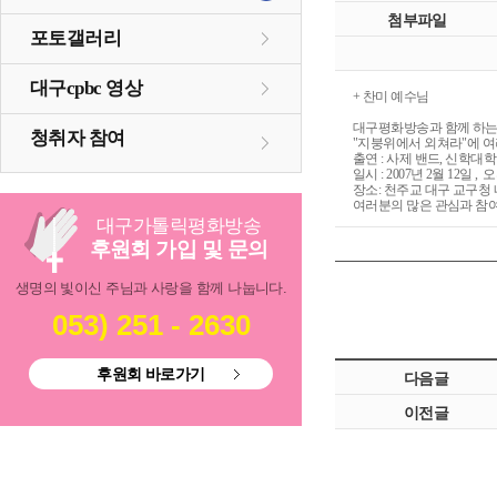
첨부파일
포토갤러리
대구cpbc 영상
+ 찬미 예수님
대구평화방송과 함께 하는 젊
청취자 참여
"지붕위에서 외쳐라"에 여
출연 : 사제 밴드, 신학대
일시 : 2007년 2월 12일 , 
장소: 천주교 대구 교구청 
여러분의 많은 관심과 참
대구
가톨릭
평화방송
후원회 가입 및 문의
생명의 빛이신 주님과 사랑을 함께 나눕니다.
053) 251 - 2630
후원회 바로가기
다음글
이전글