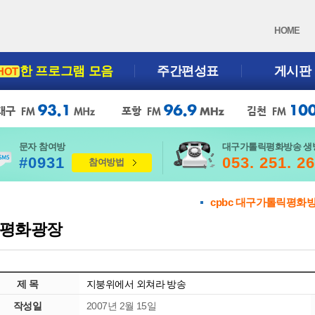
HOME
한 프로그램 모음
주간편성표
게시판
HOT
문자 참여방
대구가톨릭평화방송 생
#0931
053. 251. 2
참여방법
cpbc 대구가톨릭평화
평화광장
제 목
지붕위에서 외쳐라 방송
작성일
2007년 2월 15일