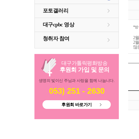
포토갤러리
대구cpbc 영상
*방
2
청취자 참여
2월
많
대구
가톨릭
평화방송
후원회 가입 및 문의
생명의 빛이신 주님과 사랑을 함께 나눕니다.
053) 251 - 2630
후원회 바로가기