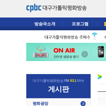
방송국소개
프로그램
인터넷 생방송 듣기
대구가톨릭평화방송
FM
93.1
MHz
게시판
평화광장