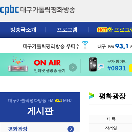
방송국소개
프로그램
한 프로그
HOT
문자 참여방
#0931
인터넷 생방송 듣기
평화광장
대구가톨릭평화방송
FM
93.1
MHz
게시판
제 목
작성일
평화광장