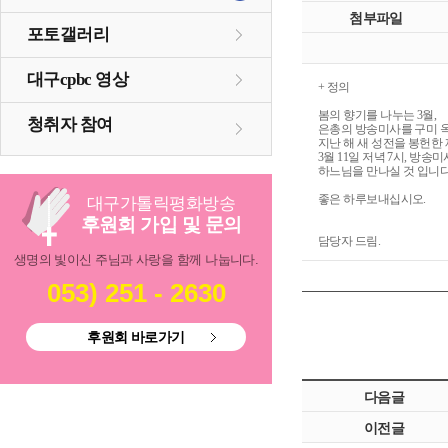
첨부파일
포토갤러리
대구cpbc 영상
+ 정의
봄의 향기를 나누는 3월,
청취자 참여
은총의 방송미사를 구미 
지난 해 새 성전을 봉헌한
3월 11일 저녁 7시, 방송
하느님을 만나실 것 입니다
좋은 하루보내십시오.
대구
가톨릭
평화방송
후원회 가입 및 문의
담당자 드림.
생명의 빛이신 주님과 사랑을 함께 나눕니다.
053) 251 - 2630
후원회 바로가기
다음글
이전글