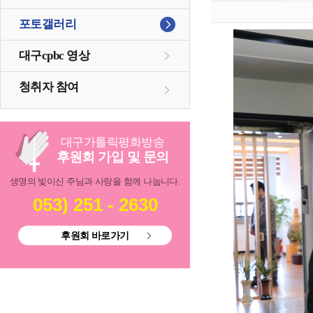
포토갤러리
대구cpbc 영상
청취자 참여
대구
가톨릭
평화방송
후원회 가입 및 문의
생명의 빛이신 주님과 사랑을 함께 나눕니다.
053) 251 - 2630
후원회 바로가기