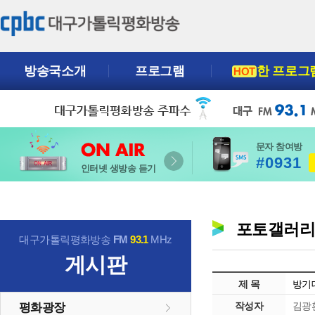
방송국소개
프로그램
한 프로그
HOT
문자 참여방
#0931
인터넷 생방송 듣기
포토갤러
대구가톨릭평화방송
FM
93.1
MHz
게시판
제 목
방기
작성자
김광
평화광장