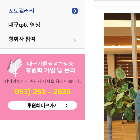
포토갤러리
대구cpbc 영상
청취자 참여
대구
가톨릭
평화방송
후원회 가입 및 문의
생명의 빛이신 주님과 사랑을 함께 나눕니다.
053) 251 - 2630
후원회 바로가기