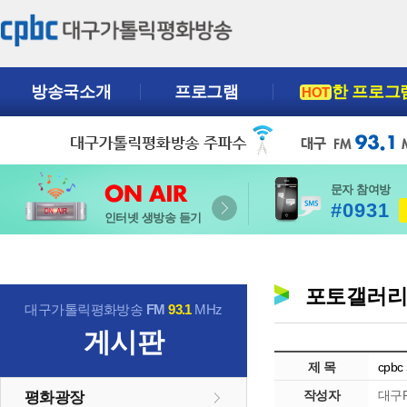
방송국소개
프로그램
한 프로그
HOT
문자 참여방
#0931
인터넷 생방송 듣기
포토갤러
대구가톨릭평화방송
FM
93.1
MHz
게시판
제 목
cpb
작성자
대구P
평화광장