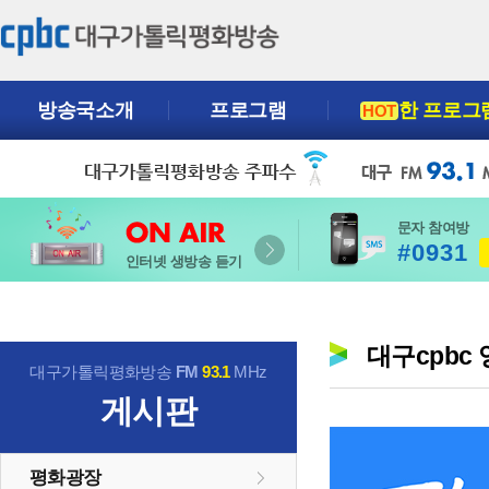
방송국소개
프로그램
한 프로그
HOT
문자 참여방
#0931
인터넷 생방송 듣기
대구cpbc
대구가톨릭평화방송
FM
93.1
MHz
게시판
평화광장