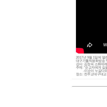
2017년 9월 1일에 열
대구가톨릭평화방송 
강사: 김정숙 소화데
주제: "순교자에게 길
-이순이 누갈다와 
장소: 천주교대구대교