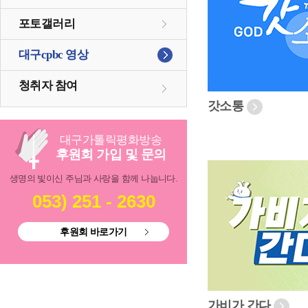
포토갤러리
대구cpbc 영상
청취자 참여
갓소통
대구
가톨릭
평화방송
후원회 가입 및 문의
생명의 빛이신 주님과 사랑을 함께 나눕니다.
053) 251 - 2630
후원회 바로가기
가비가 간다