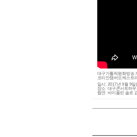
대구가톨릭평화방송 개
코리안챔버오케스트라
일시: 2017년 9월 9일
장소: 대구콘서트하우
협연: 바이올린 솔로 