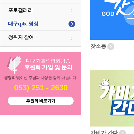
포토갤러리
대구cpbc 영상
청취자 참여
갓소통
대구
가톨릭
평화방송
후원회 가입 및 문의
생명의 빛이신 주님과 사랑을 함께 나눕니다.
053) 251 - 2630
후원회 바로가기
가비가 간다