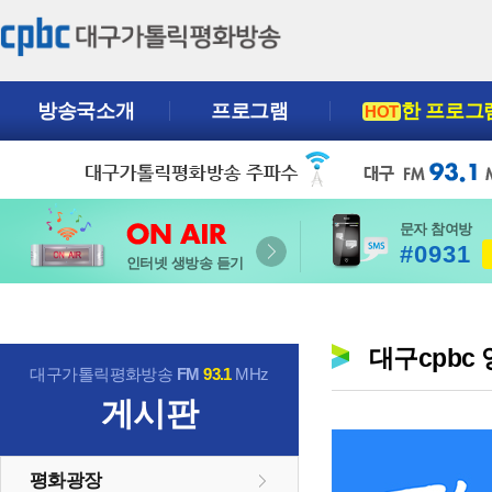
방송국소개
프로그램
한 프로그
HOT
문자 참여방
#0931
인터넷 생방송 듣기
대구cpbc
대구가톨릭평화방송
FM
93.1
MHz
게시판
평화광장