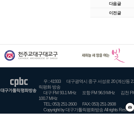
다음글
이전글
우 : 41933
대구광역시 중구 서성로 20 (계산동 2
릭평화 방송
대구 FM 93.1 MHz
포항 FM 96.9 MHz
김천 FM
100.7 MHz
TEL: 053) 251-2600
FAX: 053) 251-2608
Copyright by 대구가톨릭평화방송 All rights Reserve