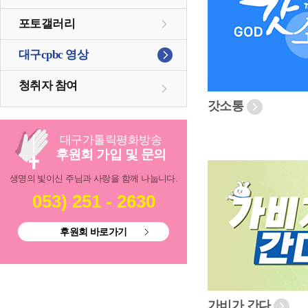
포토갤러리
대구cpbc 영상
청취자 참여
갓소통
대구
가톨릭
평화방송
후원회 가입 및 문의
생명의 빛이신 주님과 사랑을 함께 나눕니다.
053) 251 - 2630
후원회 바로가기
가비가 간다