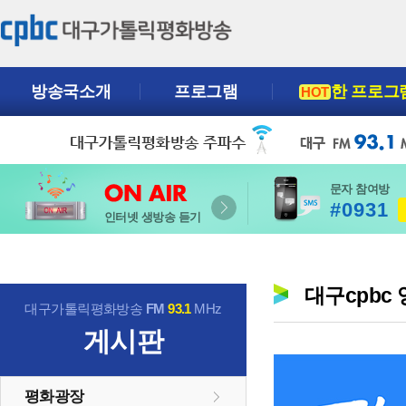
방송국소개
프로그램
한 프로그
HOT
문자 참여방
#0931
인터넷 생방송 듣기
대구cpbc
대구가톨릭평화방송
FM
93.1
MHz
게시판
평화광장