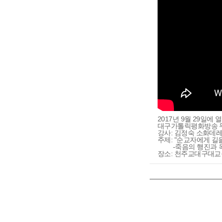
2017년 9월 29일에 
대구가톨릭평화방송 
강사: 김정숙 소화데
주제: "순교자에게 길
-죽음의 행진과 
장소: 천주교대구대교