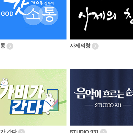
소통
사제의창
가 간다
STUDIO 931