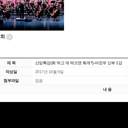
악회
제 목
신앙특강(회 먹고 개 먹으면 회개?)-마진우 신부 1강
작성일
2017년 10월 9일
첨부파일
없음
내 용