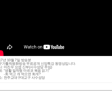
17년 10월 7일 방송분
구가톨릭평화방송 무료공개 신앙특강 동영상입니다.
사: 마진우 요셉 신부(사수성당 주임)
제: "생활 밀착형 마르코 복음 읽기"
회 먹고 개 먹으면 회개?
소: 천주교대구대교구 사수성당