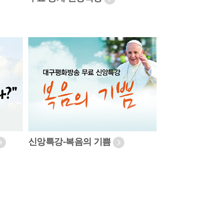
신앙특강-복음의 기쁨