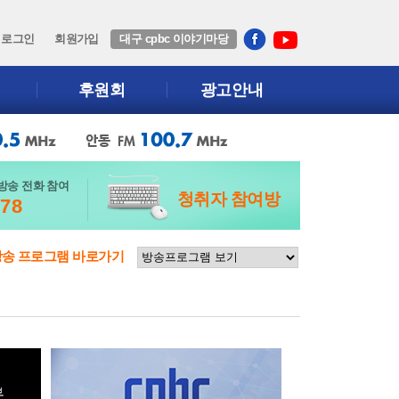
로그인
회원가입
대구 cpbc 이야기마당
후원회
광고안내
방송 전화 참여
청취자 참여방
678
방송 프로그램 바로가기