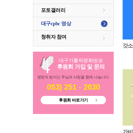
포토갤러리
대구cpbc 영상
청취자 참여
갓
대구
가톨릭
평화방송
후원회 가입 및 문의
생명의 빛이신 주님과 사랑을 함께 나눕니다.
053) 251 - 2630
후원회 바로가기
가비