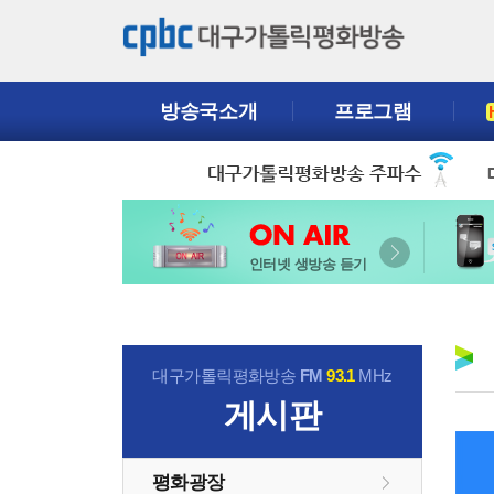
방송국소개
프로그램
인터넷 생방송 듣기
대구가톨릭평화방송
FM
93.1
MHz
게시판
평화광장