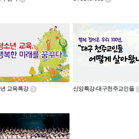
년 교육특강
신앙특강-대구천주교인들