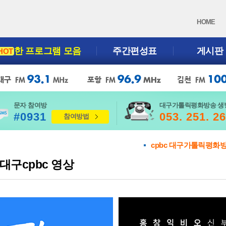
HOME
한 프로그램 모음
주간편성표
게시판
HOT
문자 참여방
대구가톨릭평화방송 생
#0931
053. 251. 2
참여방법
cpbc 대구가톨릭평화
대구cpbc 영상