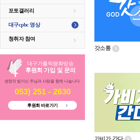
포토갤러리
대구cpbc 영상
청취자 참여
갓소통
대구
가톨릭
평화방송
후원회 가입 및 문의
생명의 빛이신 주님과 사랑을 함께 나눕니다.
053) 251 - 2630
후원회 바로가기
가비가 간다