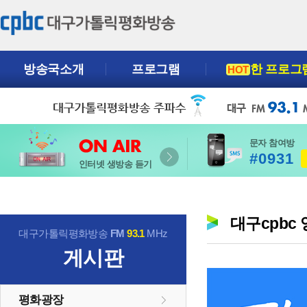
방송국소개
프로그램
한 프로그
HOT
문자 참여방
#0931
인터넷 생방송 듣기
대구cpbc
대구가톨릭평화방송
FM
93.1
MHz
게시판
평화광장