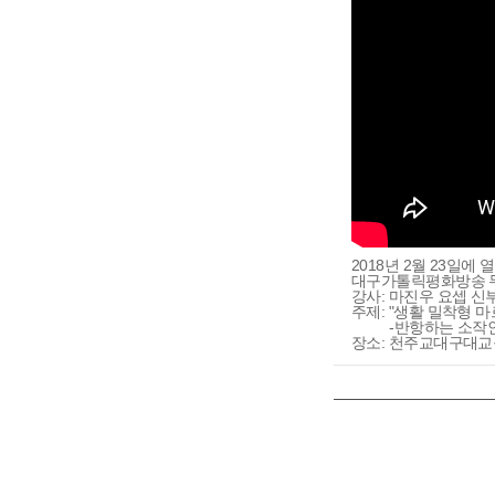
2018년 2월 23일에 
대구가톨릭평화방송 
강사: 마진우 요셉 
주제: "생활 밀착형 마
-반항하는 소작
장소: 천주교대구대교