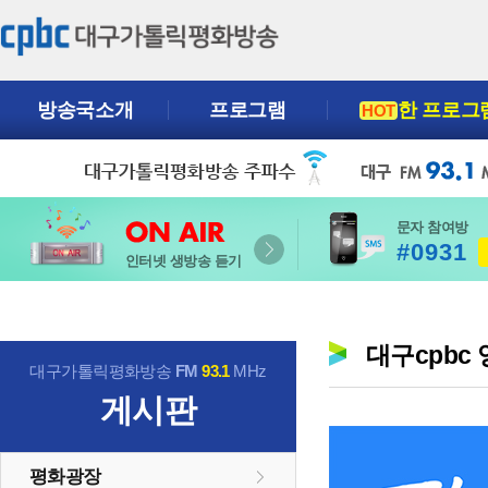
방송국소개
프로그램
한 프로그
HOT
문자 참여방
#0931
인터넷 생방송 듣기
대구cpbc
대구가톨릭평화방송
FM
93.1
MHz
게시판
평화광장