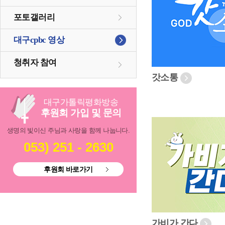
포토갤러리
대구cpbc 영상
청취자 참여
갓소통
대구
가톨릭
평화방송
후원회 가입 및 문의
생명의 빛이신 주님과 사랑을 함께 나눕니다.
053) 251 - 2630
후원회 바로가기
가비가 간다