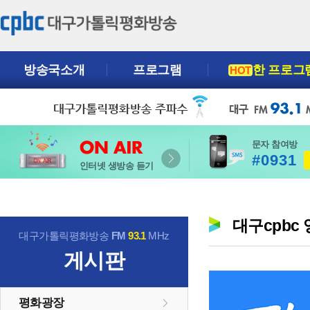
방송국소개
프로그램
한 프로그
HOT
문자 참여방
#0931
인터넷 생방송 듣기
대구cpbc
대구가톨릭평화방송
FM
93.1
MHz
게시판
평화광장