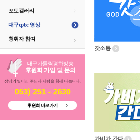
포토갤러리
대구cpbc 영상
청취자 참여
갓소통
대구
가톨릭
평화방송
후원회 가입 및 문의
생명의 빛이신 주님과 사랑을 함께 나눕니다.
053) 251 - 2630
후원회 바로가기
가비가 간다