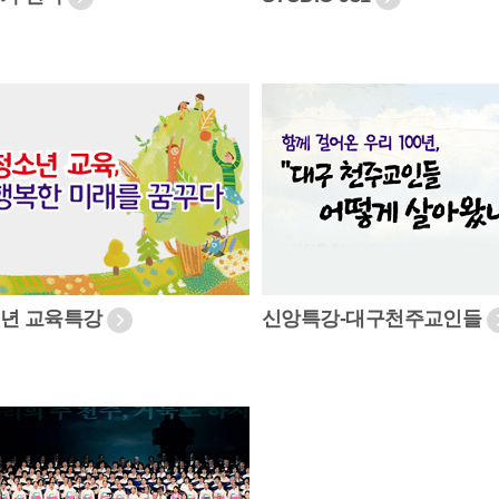
년 교육특강
신앙특강-대구천주교인들