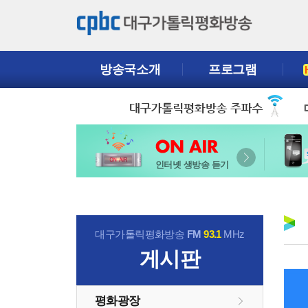
방송국소개
프로그램
인터넷 생방송 듣기
대구가톨릭평화방송
FM
93.1
MHz
게시판
평화광장