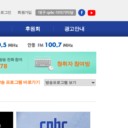
로그인
회원가입
대구 cpbc 이야기마당
후원회
광고안내
방송 전화 참여
청취자 참여방
678
방송 프로그램 바로가기