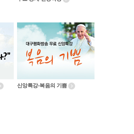
신앙특강-복음의 기쁨