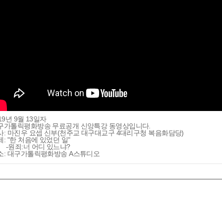
19년 9월 13일자
구가톨릭평화방송 무료공개 신앙특강 동영상입니다.
사: 마진우 요셉 신부(천주교 대구대교구 4대리구청 복음화담당)
제: "한 처음에 있었던 일"
원죄:너 어디 있느냐?
소: 대구가톨릭평화방송 A스튜디오