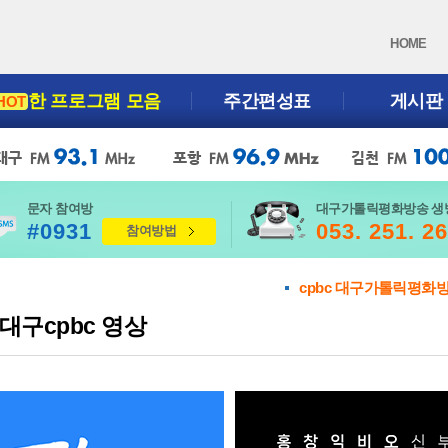
HOME
한 프로그램 모음
주간편성표
게시판
HOT
문자 참여방
대구가톨릭평화방송 생
#0931
053. 251. 2
참여방법
cpbc 대구가톨릭평화
대구cpbc 영상