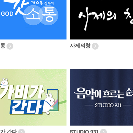
소통
사제의창
가 간다
STUDIO 931