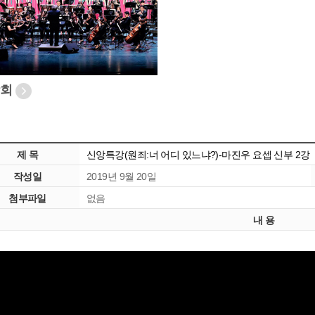
악회
제 목
신앙특강(원죄:너 어디 있느냐?)-마진우 요셉 신부 2강
작성일
2019년 9월 20일
첨부파일
없음
내 용