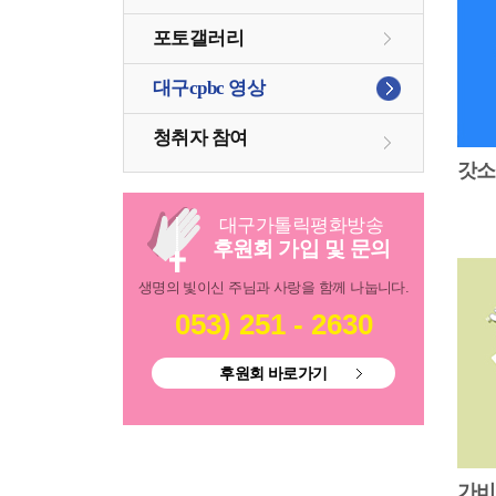
포토갤러리
대구cpbc 영상
청취자 참여
갓
대구
가톨릭
평화방송
후원회 가입 및 문의
생명의 빛이신 주님과 사랑을 함께 나눕니다.
053) 251 - 2630
후원회 바로가기
가비