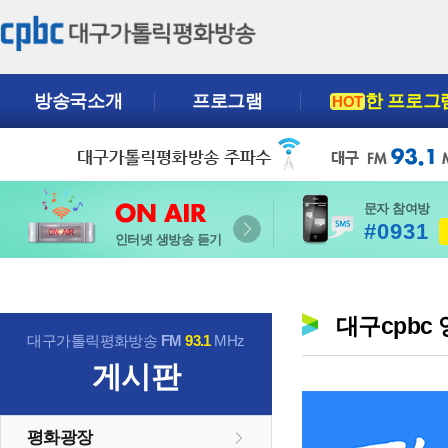
방송국소개
프로그램
한 프로그
HOT
문자 참여방
#0931
인터넷 생방송 듣기
대구cpbc
대구가톨릭평화방송
FM
93.1
MHz
게시판
평화광장