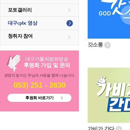
포토갤러리
대구cpbc 영상
청취자 참여
갓소통
대구
가톨릭
평화방송
후원회 가입 및 문의
생명의 빛이신 주님과 사랑을 함께 나눕니다.
053) 251 - 2630
후원회 바로가기
가비가 간다