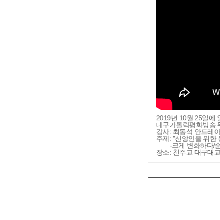
2019년 10월 25일에
대구가톨릭평화방송 
강사: 최동석 안드레
주제: "신앙인을 위한
-크게 변화하다/
장소: 천주교 대구대