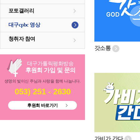
포토갤러리
대구cpbc 영상
청취자 참여
갓소통
대구
가톨릭
평화방송
후원회 가입 및 문의
생명의 빛이신 주님과 사랑을 함께 나눕니다.
053) 251 - 2630
후원회 바로가기
가비가 간다