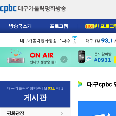
방송국소개
프로그램
한 프로그
HOT
문자 참여방
#0931
인터넷 생방송 듣기
대구cpbc
대구가톨릭평화방송
FM
93.1
MHz
게시판
평화광장