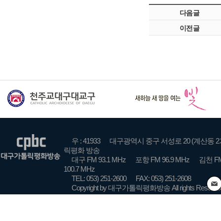
다음글
이전글
우 : 41933
대구광역시 중구 서성로 20 (계산동 2
릭평화 방송
대구 FM 93.1 MHz
포항 FM 96.9 MHz
김천 FM
100.7 MHz
TEL: 053) 251-2600
FAX: 053) 251-2608
Copyright by 대구가톨릭평화방송 All rights Reserve