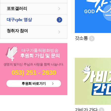
포토갤러리
대구cpbc 영상
청취자 참여
갓소통
대구
가톨릭
평화방송
후원회 가입 및 문의
생명의 빛이신 주님과 사랑을 함께 나눕니다.
053) 251 - 2630
후원회 바로가기
가비가 간다