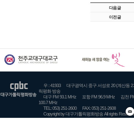
다음글
이전글
우 : 41933
대구광역시 중구 서성로 20 (계산동 2
릭평화 방송
대구 FM 93.1 MHz
포항 FM 96.9 MHz
김천 FM
100.7 MHz
TEL: 053) 251-2600
FAX: 053) 251-2608
Copyright by 대구가톨릭평화방송 All rights Reserve