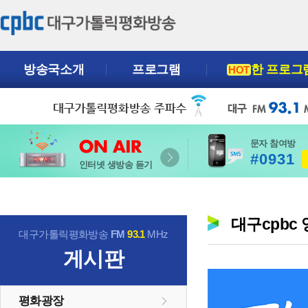
방송국소개
프로그램
한 프로그
HOT
문자 참여방
#0931
인터넷 생방송 듣기
대구cpbc
대구가톨릭평화방송
FM
93.1
MHz
게시판
평화광장