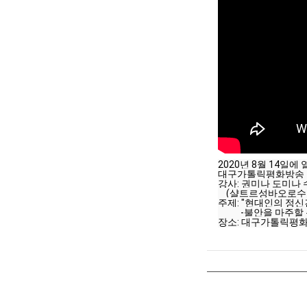
2020년 8월 14일에
대구가톨릭평화방송 
강사: 권미나 도미나
    (샬트르성바오
주제: "현대인의 정신
           -불안을 마주
장소: 대구가톨릭평