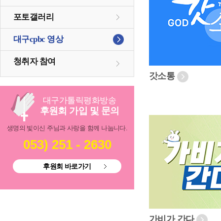
포토갤러리
대구cpbc 영상
청취자 참여
갓소통
대구
가톨릭
평화방송
후원회 가입 및 문의
생명의 빛이신 주님과 사랑을 함께 나눕니다.
053) 251 - 2630
후원회 바로가기
가비가 간다