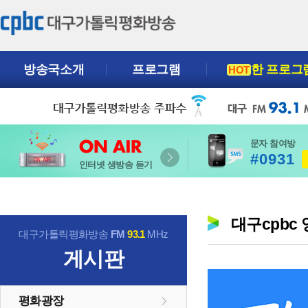
방송국소개
프로그램
한 프로그
HOT
문자 참여방
#0931
인터넷 생방송 듣기
대구cpbc
대구가톨릭평화방송
FM
93.1
MHz
게시판
평화광장