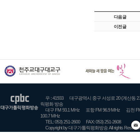
다음글
이전글
우 : 41933
대구광역시 중구 서성로 20 (계산동 2
릭평화 방송
대구 FM 93.1 MHz
포항 FM 96.9 MHz
김천 FM
100.7 MHz
TEL: 053) 251-2600
FAX: 053) 251-2608
Copyright by 대구가톨릭평화방송 All rights Reserve