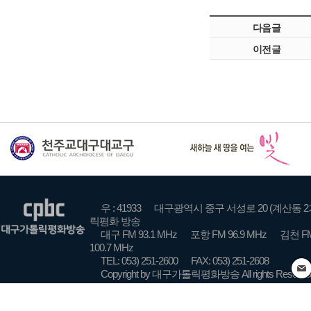
다음글
이전글
우 : 41933
대구광역시 중구 서성로 20 (계산동 2
릭평화 방송
대구 FM 93.1 MHz
포항 FM 96.9 MHz
김천 FM
100.7 MHz
TEL: 053) 251-2600
FAX: 053) 251-2608
Copyright by 대구가톨릭평화방송 All rights Reserve