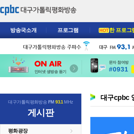
방송국소개
프로그램
한 프로그
HOT
문자 참여방
#0931
인터넷 생방송 듣기
대구cpbc
대구가톨릭평화방송
FM
93.1
MHz
게시판
평화광장