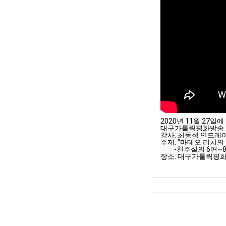
2020년 11월 27일에
대구가톨릭평화방송 
강사: 최동석 안드레
주제: "마테오 리치의
         -천주실의 6편
장소: 대구가톨릭평