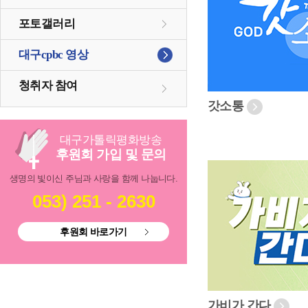
포토갤러리
대구cpbc 영상
청취자 참여
갓소통
대구
가톨릭
평화방송
후원회 가입 및 문의
생명의 빛이신 주님과 사랑을 함께 나눕니다.
053) 251 - 2630
후원회 바로가기
가비가 간다