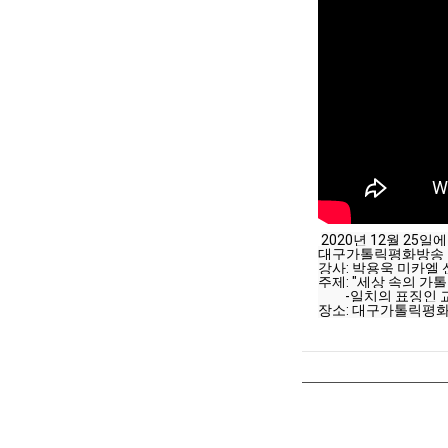
2020년 12월 25일
대구가톨릭평화방송 
강사: 박용욱 미카엘
주제: "세상 속의 가톨
         -일치의 표징인
장소: 대구가톨릭평