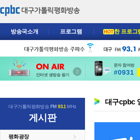
방송국소개
프로그램
한 프로그
HOT
문자 참여방
#0931
인터넷 생방송 듣기
대구cpbc
대구가톨릭평화방송
FM
93.1
MHz
게시판
평화광장