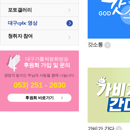
포토갤러리
대구cpbc 영상
청취자 참여
갓소통
대구
가톨릭
평화방송
후원회 가입 및 문의
생명의 빛이신 주님과 사랑을 함께 나눕니다.
053) 251 - 2630
후원회 바로가기
가비가 간다