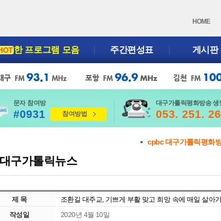
HOME
한 프로그램 모음
주간편성표
게시판
HOT
문자 참여방
대구가톨릭평화방송 생
#0931
053. 251. 2
참여방법
cpbc 대구가톨릭평화
대구가톨릭뉴스
제 목
조환길 대주교, 기쁘게 부활 맞고 희망 속에 매일 살아
작성일
2020년 4월 10일