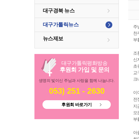
대구경북 뉴스
대구가톨릭뉴스
주
천
뉴스제보
부
조
신
대구
가톨릭
평화방송
초
후원회 가입 및 문의
교
크
생명의 빛이신 주님과 사랑을 함께 나눕니다.
053) 251 - 2630
이
전
후원회 바로가기
지
모
부
아