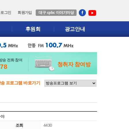
로그인
회원가입
대구 cpbc 이야기마당
후원회
광고안내
방송 전화 참여
청취자 참여방
678
방송 프로그램 바로가기
가야
조회
4430