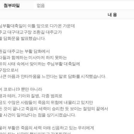
첨부파일
없음
내 용
님부활대축일이 이틀 앞으로 다가온 가운데
주교 대구대교구장 조환길 대주교가
활 담화문을 발표했습니다
.
환길 대주교는 부활 담화에서
자들과 함께하는 미사마저 하지 못하는
유의 사태 속에서 맞이하는 주님부활 대축일에
구장으로서
나큰 아픔과 안타까움을 느낀다는 말로 담화를 시작했습니다
.
어 코로나
뿐만 아니라
19
쟁과 테러
기아와 질병
각종 범죄로
,
,
금도 수많은 사람들이 죽음의 위험에 내몰리고 있지만
든 것이 끝나고 죽음의 세력이 승리한 듯 보이는 절망의 끝에서
활 사건이 일어났다는 점을 상기시켰습니다
.
울러 부활은 죽음의 세력 아래 신음하고 있는 우리에게