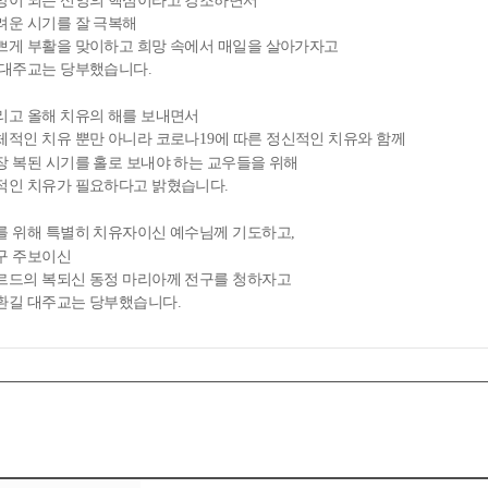
망이 되는 신앙의 핵심이라고 강조하면서
려운 시기를 잘 극복해
쁘게 부활을 맞이하고 희망 속에서 매일을 살아가자고
 대주교는 당부했습니다
.
리고 올해 치유의 해를 보내면서
체적인 치유 뿐만 아니라 코로나
에 따른 정신적인 치유와 함께
19
장 복된 시기를 홀로 보내야 하는 교우들을 위해
적인 치유가 필요하다고 밝혔습니다
.
를 위해 특별히 치유자이신 예수님께 기도하고
,
구 주보이신
르드의 복되신 동정 마리아께 전구를 청하자고
환길 대주교는 당부했습니다
.