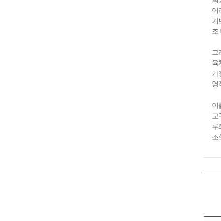
희
어
기
조
그
육
가
영
이
교
루
조