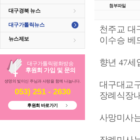
첨부파일
대구경북 뉴스
대구가톨릭뉴스
천주교 대
이수승 베
뉴스제보
향년
세
47
대구
가톨릭
평화방송
후원회 가입 및 문의
생명의 빛이신 주님과 사랑을 함께 나눕니다.
대구대교구
053) 251 - 2630
장례식장내
후원회 바로가기
사망미사는
장례미사는