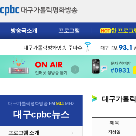
방송국소개
프로그램
한 프로그
HOT
문자 참여방
#0931
인터넷 생방송 듣기
대구가톨
대구가톨릭평화방송
FM
93.1
MHz
대구cpbc뉴스
제 목
작성일
프로그램 소개