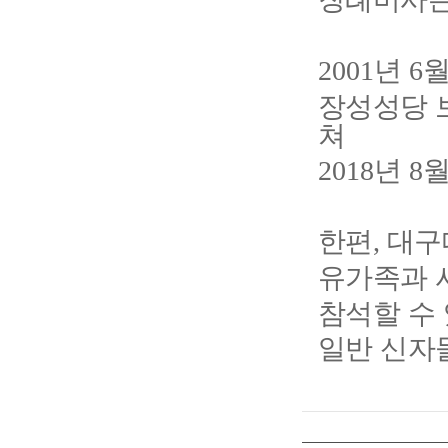
년
월
2001
6
장성성당 
쳐
년
월
2018
8
한편
대구
,
유가족과 
참석할 수
일반 신자