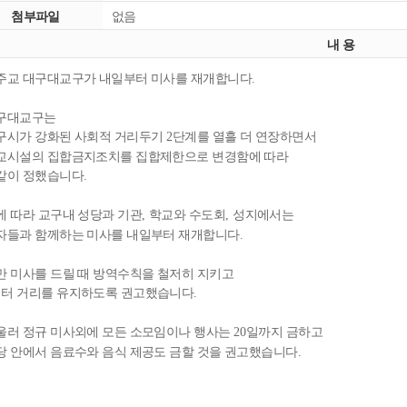
첨부파일
없음
내 용
주교 대구대교구가 내일부터 미사를 재개합니다
.
구대교구는
구시가 강화된 사회적 거리두기
단계를 열흘 더 연장하면서
2
교시설의 집합금지조치를 집합제한으로 변경함에 따라
같이 정했습니다
.
에 따라 교구내 성당과 기관
학교와 수도회
성지에서는
,
,
자들과 함께하는 미사를 내일부터 재개합니다
.
만 미사를 드릴 때 방역수칙을 철저히 지키고
터 거리를 유지하도록 권고했습니다
.
울러 정규 미사외에 모든 소모임이나 행사는
일까지 금하고
20
당 안에서 음료수와 음식 제공도 금할 것을 권고했습니다
.