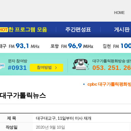
HOME
한 프로그램 모음
주간편성표
게시판
HOT
문자 참여방
대구가톨릭평화방송 생
#0931
053. 251. 2
참여방법
cpbc 대구가톨릭평화
대구가톨릭뉴스
제 목
대구대교구, 11일부터 미사 재개
작성일
2020년 9월 10일