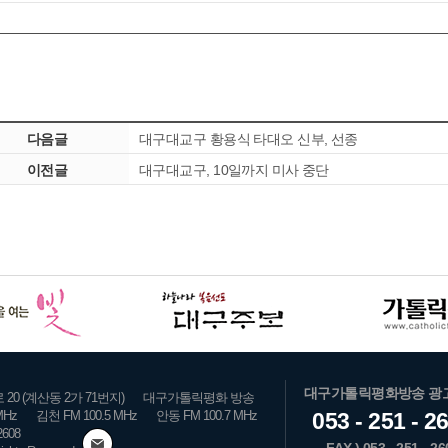
다음글
대구대교구 황용식 타대오 신부, 선종
이전글
대구대교구, 10일까지 미사 중단
대구가톨릭평화방송 광
0 (계산동 2가 71번지)
대구가톨릭평화 방송
MHz
김천 FM 100.5 MHz
안동 FM 100.7 MHz
053 - 251 - 2
2608