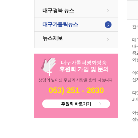
대구경북 뉴스
대구가톨릭뉴스
천
뉴스제보
대
대
종
이
대구
가톨릭
평화방송
후원회 가입 및 문의
이
신
생명의 빛이신 주님과 사랑을 함께 나눕니다.
053) 251 - 2630
다
미
2
후원회 바로가기
아
성