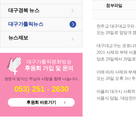
첨부파일
대구경북 뉴스
대구가톨릭뉴스
천주교 대구대교구의 
오는
일로 앞당겨 
20
뉴스제보
대구대교구는 코로나
사제와 부제 서
2021
당초
일에서
일로
29
20
대구
가톨릭
평화방송
후원회 가입 및 문의
이에 따라 사제와 부
오는
일 오후
시 
20
3
생명의 빛이신 주님과 사랑을 함께 나눕니다.
053) 251 - 2630
아울러 대구시 사회적
서품식 당일
대성전의
,
후원회 바로가기