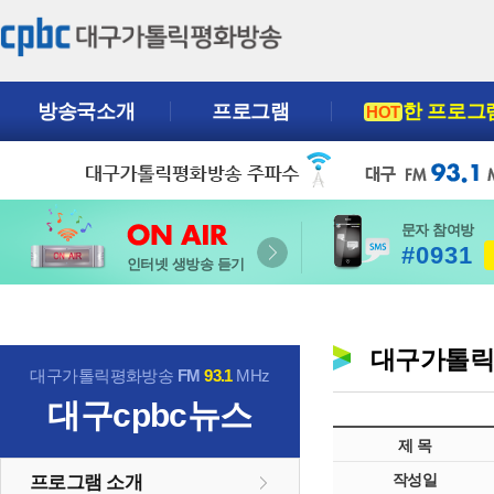
방송국소개
프로그램
한 프로그
HOT
문자 참여방
#0931
인터넷 생방송 듣기
대구가톨
대구가톨릭평화방송
FM
93.1
MHz
대구cpbc뉴스
제 목
작성일
프로그램 소개