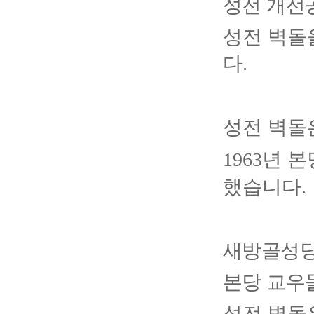
성전 개선
성전 벽돌
다
.
성전 벽돌
년 본
1963
했습니다
.
새방골성당
본당 교우
성전 벽돌