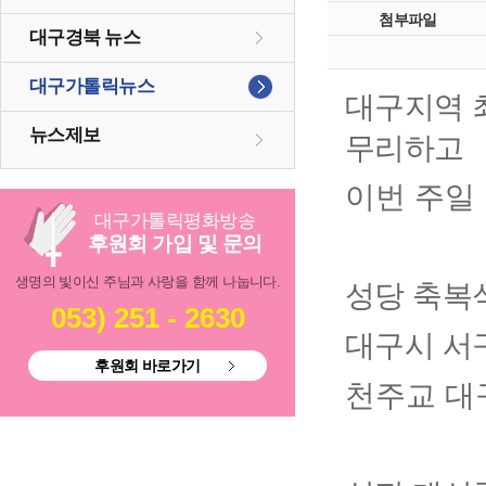
첨부파일
대구경북 뉴스
대구가톨릭뉴스
대구지역 
뉴스제보
무리하고
이번 주일
대구
가톨릭
평화방송
후원회 가입 및 문의
생명의 빛이신 주님과 사랑을 함께 나눕니다.
성당 축복
053) 251 - 2630
대구시 서
후원회 바로가기
천주교 대