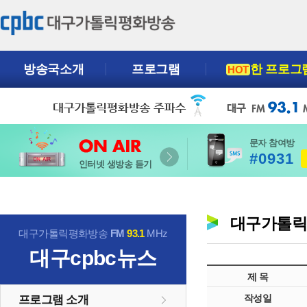
방송국소개
프로그램
한 프로그
HOT
문자 참여방
#0931
인터넷 생방송 듣기
대구가톨
대구가톨릭평화방송
FM
93.1
MHz
대구cpbc뉴스
제 목
작성일
프로그램 소개