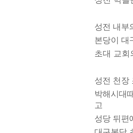
성전 내부
본당이 대
초대 교회
성전 천장
박해시대때
고
성당 뒤편
대구본당 