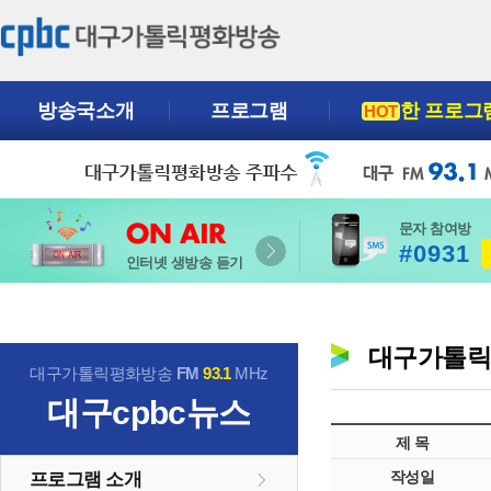
방송국소개
프로그램
한 프로그
HOT
문자 참여방
#0931
인터넷 생방송 듣기
대구가톨
대구가톨릭평화방송
FM
93.1
MHz
대구cpbc뉴스
제 목
작성일
프로그램 소개