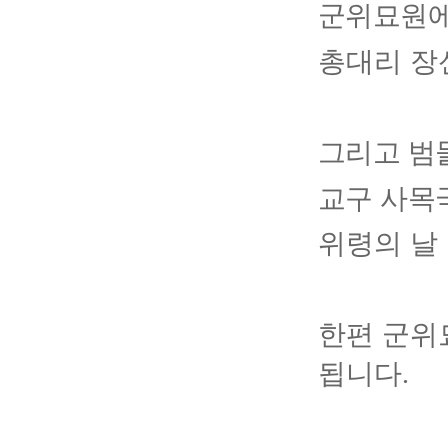
군위묘원에
총대리 장
그리고 범
교구 사목
위령의 날
한편 군위
됩니다
.