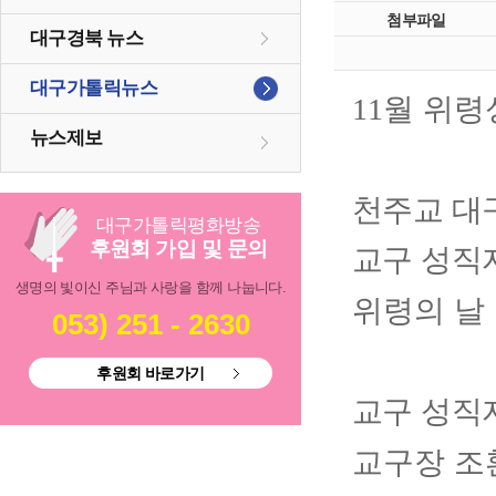
첨부파일
대구경북 뉴스
대구가톨릭뉴스
월 위령
11
뉴스제보
천주교 대
대구
가톨릭
평화방송
후원회 가입 및 문의
교구 성직
생명의 빛이신 주님과 사랑을 함께 나눕니다.
위령의 날
053) 251 - 2630
후원회 바로가기
교구 성직
교구장 조