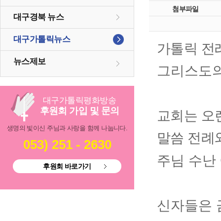
첨부파일
대구경북 뉴스
대구가톨릭뉴스
가톨릭 전
뉴스제보
그리스도의
대구
가톨릭
평화방송
후원회 가입 및 문의
교회는 오
생명의 빛이신 주님과 사랑을 함께 나눕니다.
말씀 전례
053) 251 - 2630
주님 수난
후원회 바로가기
신자들은 