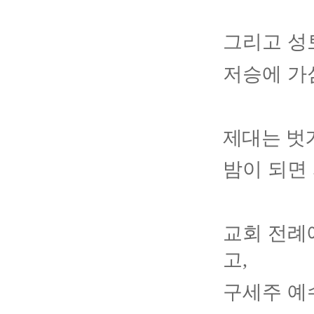
그리고 성
저승에 가
제대는 벗
밤이 되면
교회 전례
고
,
구세주 예