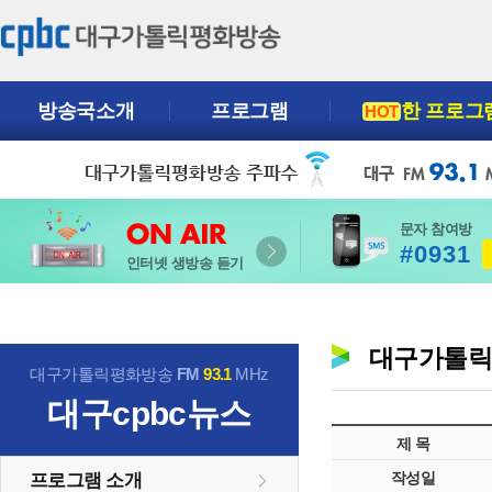
방송국소개
프로그램
한 프로그
HOT
문자 참여방
#0931
인터넷 생방송 듣기
대구가톨
대구가톨릭평화방송
FM
93.1
MHz
대구cpbc뉴스
제 목
작성일
프로그램 소개