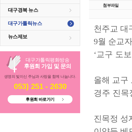
첨부파일
대구경북 뉴스
대구가톨릭뉴스
천주교 대
뉴스제보
월 순교자
9
교구 도
‘
대구
가톨릭
평화방송
후원회 가입 및 문의
생명의 빛이신 주님과 사랑을 함께 나눕니다.
올해 교구
053) 251 - 2630
경주 진목
후원회 바로가기
진목정 성
이양등 베