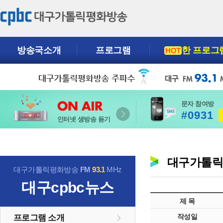
방송국소개
프로그램
한 프로그
HOT
문자 참여방
#0931
인터넷 생방송 듣기
대구가톨
대구가톨릭평화방송
FM
93.1
MHz
대구cpbc뉴스
제 목
작성일
프로그램 소개