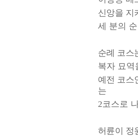
신앙을 지
세 분의 
순례 코스
복자 묘역
예전 코스
는
코스로 
2
허륜이 정