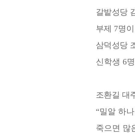
갈밭성당 
부제
7
명이
삼덕성당 
신학생
6
명
조환길 대
“
밀알 하나
죽으면 많