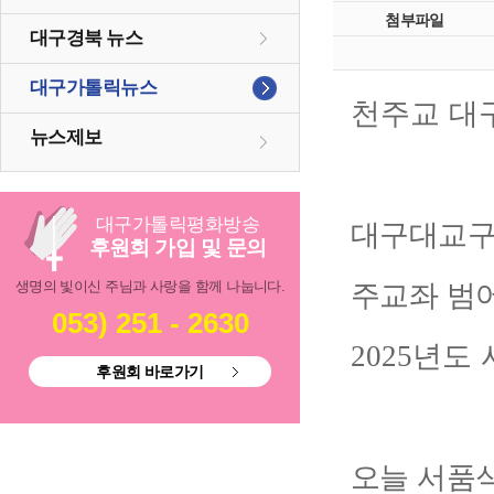
첨부파일
대구경북 뉴스
대구가톨릭뉴스
천주교 대
뉴스제보
대구
가톨릭
평화방송
대구대교구
후원회 가입 및 문의
생명의 빛이신 주님과 사랑을 함께 나눕니다.
주교좌 범
053) 251 - 2630
2025
년도 
후원회 바로가기
오늘 서품