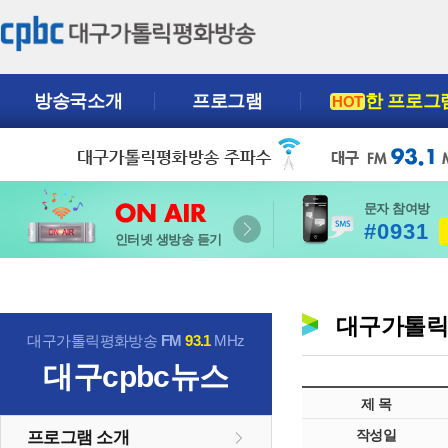
방송국소개
프로그램
한 프로그
HOT
문자 참여방
#0931
인터넷 생방송 듣기
대구가톨
대구가톨릭평화방송
FM
93.1
MHz
대구cpbc뉴스
제 목
작성일
프로그램 소개