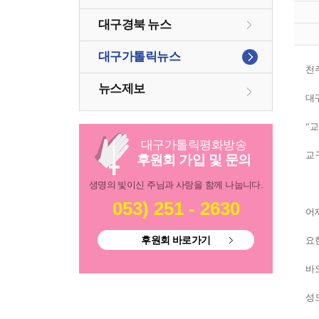
대구경북 뉴스
대구가톨릭뉴스
천
뉴스제보
대
“
교
대구
가톨릭
평화방송
교
후원회 가입 및 문의
생명의 빛이신 주님과 사랑을 함께 나눕니다.
053) 251 - 2630
어
후원회 바로가기
요
바
성