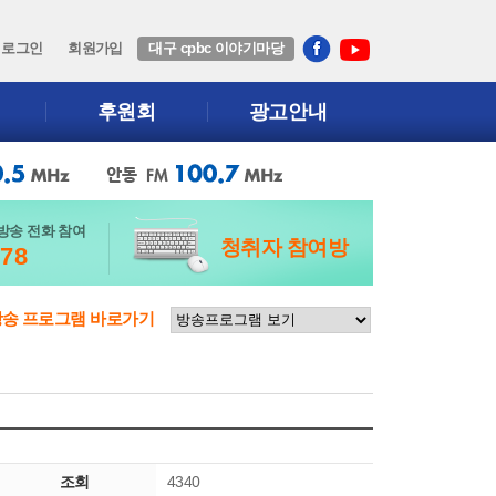
로그인
회원가입
대구 cpbc 이야기마당
후원회
광고안내
방송 전화 참여
청취자 참여방
678
방송 프로그램 바로가기
조회
4340