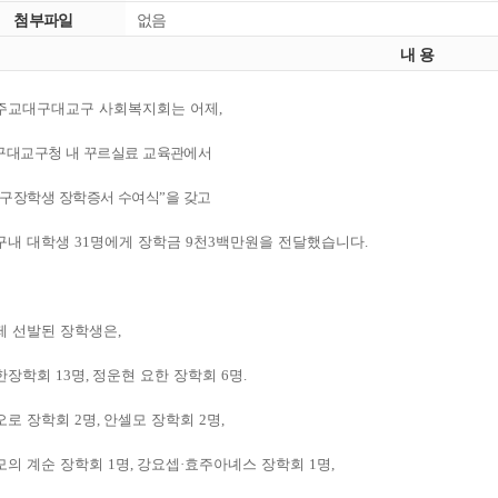
첨부파일
없음
내 용
주교대구대교구 사회복지회는 어제
,
구대교구청 내 꾸르실료 교육관에서
구장학생 장학증서 수여식
”
을 갖고
구내 대학생
31
명에게 장학금
9
천
3
백만원을 전달했습니다
.
제 선발된 장학생은
,
한장학회
13
명
,
정운현 요한 장학회
6
명
.
오로 장학회
2
명
,
안셀모 장학회
2
명
,
모의 계순 장학회
1
명
,
강요셉
·
효주아녜스 장학회
1
명
,