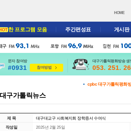
HOME
한 프로그램 모음
주간편성표
게시판
HOT
문자 참여방
대구가톨릭평화방송 생
#0931
053. 251. 2
참여방법
cpbc 대구가톨릭평화
대구가톨릭뉴스
제 목
대구대교구 사회복지회 장학증서 수여식
작성일
2025년 2월 25일