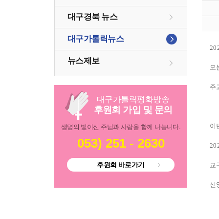
대구경북 뉴스
대구가톨릭뉴스
20
뉴스제보
오
주
대구
가톨릭
평화방송
후원회 가입 및 문의
이
생명의 빛이신 주님과 사랑을 함께 나눕니다.
053) 251 - 2630
20
후원회 바로가기
교
신