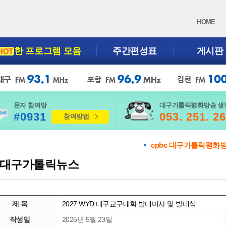
HOME
한 프로그램 모음
주간편성표
게시판
HOT
문자 참여방
대구가톨릭평화방송 생
#0931
053. 251. 2
참여방법
cpbc 대구가톨릭평화
대구가톨릭뉴스
제 목
2027 WYD 대구교구대회 발대미사 및 발대식
작성일
2025년 5월 23일