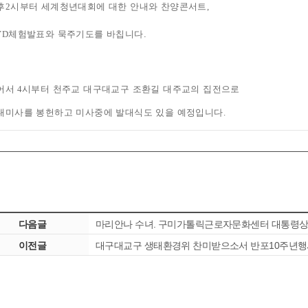
후
2
시부터 세계청년대회에 대한 안내와 찬양콘서트
,
YD
체험발표와 묵주기도를 바칩니다.
어서 4
시부터 천주교 대구대교구 조환길 대주교의 집전으로
대미사를 봉헌하고 미사중에 발대식도 있을 예정입니다
.
다음글
마리안나 수녀. 구미가톨릭근로자문화센터 대통령상
이전글
대구대교구 생태환경위 찬미받으소서 반포10주년