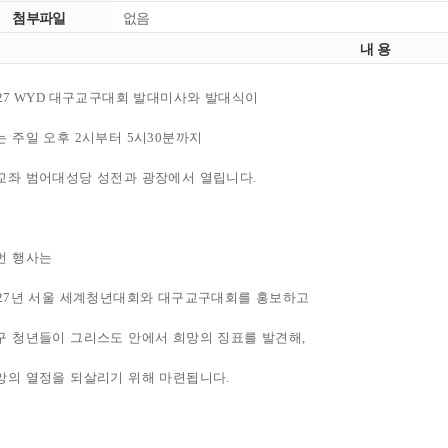
첨부파일
없음
내 용
27 WYD
대구교구대회 발대미사와 발대식이
는 주일 오후
2
시부터
5
시
30
분까지
교좌 범어대성당 성전과 광장에서 열립니다
.
번 행사는
27
년 서울 세계청년대회와 대구교구대회를 홍보하고
구 청년들이 그리스도 안에서 희망의 징표를 발견해
,
앙의 열정을 되살리기 위해 마련됩니다
.