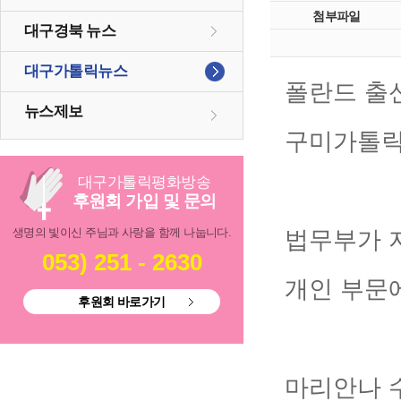
첨부파일
대구경북 뉴스
대구가톨릭뉴스
폴란드 출
뉴스제보
구미가톨릭
대구
가톨릭
평화방송
후원회 가입 및 문의
생명의 빛이신 주님과 사랑을 함께 나눕니다.
법무부가 
053) 251 - 2630
개인 부문
후원회 바로가기
마리안나 