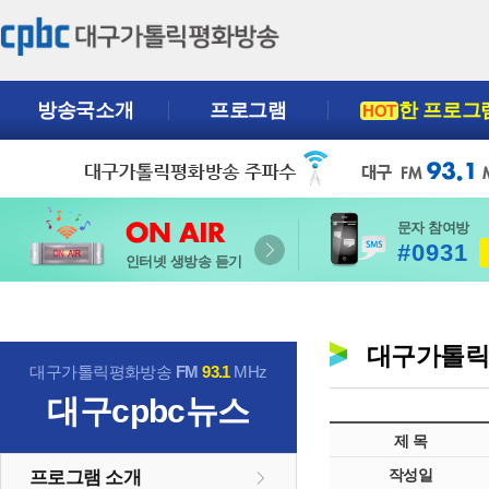
방송국소개
프로그램
한 프로그
HOT
문자 참여방
#0931
인터넷 생방송 듣기
대구가톨
대구가톨릭평화방송
FM
93.1
MHz
대구cpbc뉴스
제 목
작성일
프로그램 소개