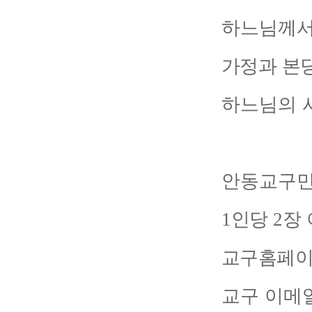
하느님께서
가정과 본
하느님의 
안동교구민
1
인당
2
장
교구홈페이
교구 이메