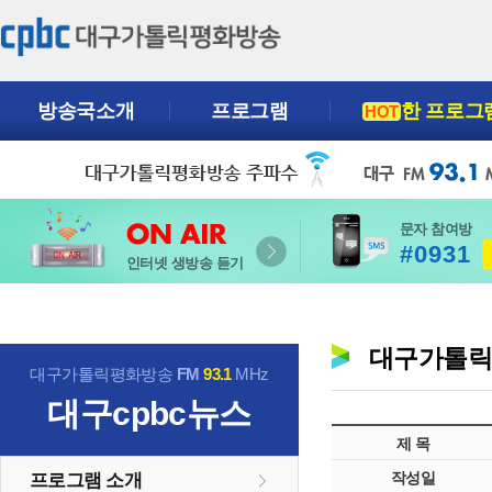
방송국소개
프로그램
한 프로그
HOT
문자 참여방
#0931
인터넷 생방송 듣기
대구가톨
대구가톨릭평화방송
FM
93.1
MHz
대구cpbc뉴스
제 목
작성일
프로그램 소개