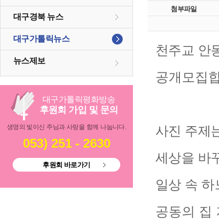
첨부파일
대구경북 뉴스
대구가톨릭뉴스
천주교 안
뉴스제보
공개모집
대구
가톨릭
평화방송
후원회 가입 및 문의
생명의 빛이신 주님과 사랑을 함께 나눕니다.
사진 주제
053) 251 - 2630
세상을 바
후원회 바로가기
일상 속 하
공동의 집