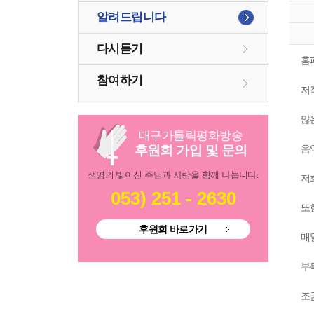
알려드립니다
다시듣기
홈
참여하기
저
많
대구
가톨릭
평화방송
후원회 가입 및 문의
음
생명의 빛이신 주님과 사랑을 함께 나눕니다.
저
053) 251 - 2630
또
후원회 바로가기
매
부
조