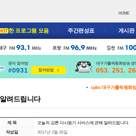
HOME
한 프로그램 모음
주간편성표
게시판
HOT
문자 참여방
대구가톨릭평화방송 생
#0931
053. 251. 2
참여방법
cpbc 대구가톨릭평화
알려드립니다
제 목
오늘의 강론 다시듣기 서비스에 관해 알려드립니다.
작성일
2017년 2월 26일