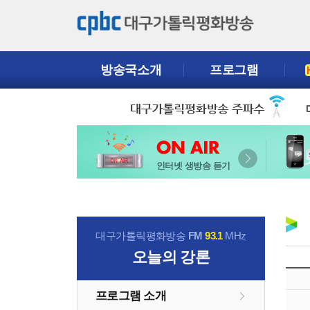
방송국소개
프로그램
인터넷 생방송 듣기
대구가톨릭평화방송
FM
93.1
MHz
오늘의 강론
프로그램 소개