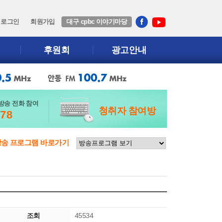
로그인
회원가입
대구 cpbc 이야기마당
후원회
광고안내
방송 전화 참여
청취자 참여방
678
방송 프로그램 바로가기
조회
45534