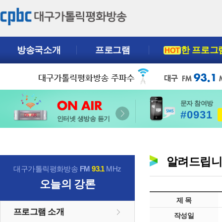
방송국소개
프로그램
한 프로그
HOT
문자 참여방
#0931
인터넷 생방송 듣기
알려드립
대구가톨릭평화방송
FM
93.1
MHz
오늘의 강론
제 목
프로그램 소개
작성일