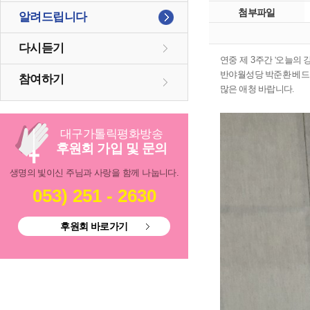
첨부파일
알려드립니다
다시듣기
연중 제 3주간
'오늘의 강
반야월성당 박준환 베드
참여하기
많은 애청 바랍니다.
대구
가톨릭
평화방송
후원회 가입 및 문의
생명의 빛이신 주님과 사랑을 함께 나눕니다.
053) 251 - 2630
후원회 바로가기