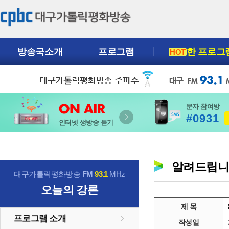
방송국소개
프로그램
한 프로그
HOT
문자 참여방
#0931
인터넷 생방송 듣기
알려드립
대구가톨릭평화방송
FM
93.1
MHz
오늘의 강론
제 목
프로그램 소개
작성일