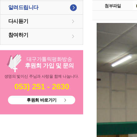
첨부파일
알려드립니다
다시듣기
참여하기
대구
가톨릭
평화방송
후원회 가입 및 문의
생명의 빛이신 주님과 사랑을 함께 나눕니다.
053) 251 - 2630
후원회 바로가기