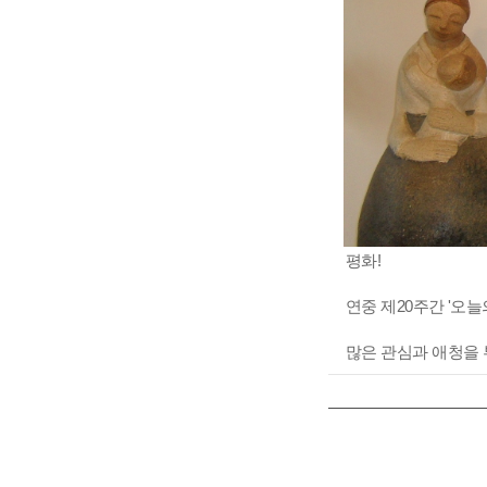
평화!
연중 제20주간 '오
많은 관심과 애청을