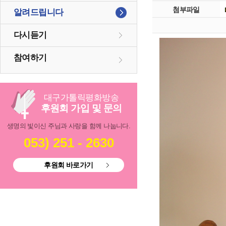
첨부파일
알려드립니다
다시듣기
참여하기
대구
가톨릭
평화방송
후원회 가입 및 문의
생명의 빛이신 주님과 사랑을 함께 나눕니다.
053) 251 - 2630
후원회 바로가기