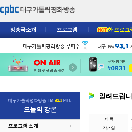
방송국소개
프로그램
한 프로그
HOT
문자 참여방
#0931
인터넷 생방송 듣기
알려드립
대구가톨릭평화방송
FM
93.1
MHz
오늘의 강론
제 목
프로그램 소개
작성일