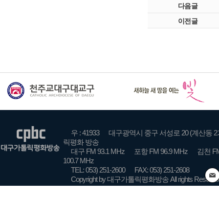
다음글
이전글
우 : 41933
대구광역시 중구 서성로 20 (계산동 2
릭평화 방송
대구 FM 93.1 MHz
포항 FM 96.9 MHz
김천 FM
100.7 MHz
TEL: 053) 251-2600
FAX: 053) 251-2608
Copyright by 대구가톨릭평화방송 All rights Reserve