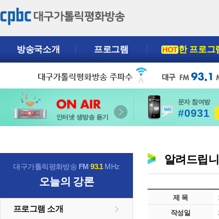
방송국소개
프로그램
한 프로그
HOT
문자 참여방
#0931
인터넷 생방송 듣기
알려드립
대구가톨릭평화방송
FM
93.1
MHz
오늘의 강론
제 목
프로그램 소개
작성일