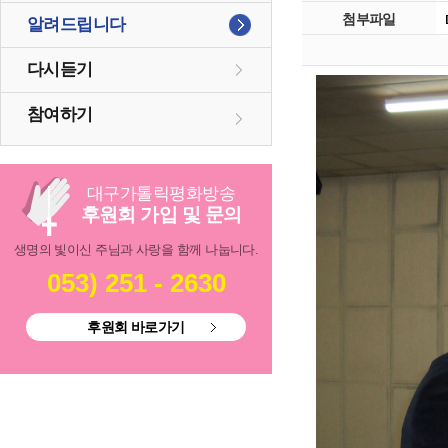
첨부파일
알려드립니다
다시듣기
참여하기
대구
가톨릭
평화방송
후원회 가입 및 문의
생명의 빛이신 주님과 사랑을 함께 나눕니다.
053) 251 - 2630
후원회 바로가기