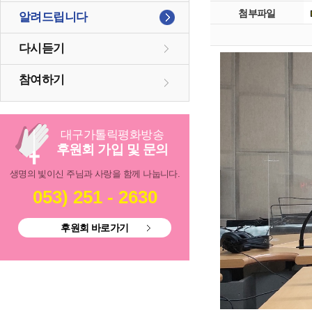
첨부파일
알려드립니다
다시듣기
참여하기
대구
가톨릭
평화방송
후원회 가입 및 문의
생명의 빛이신 주님과 사랑을 함께 나눕니다.
053) 251 - 2630
후원회 바로가기