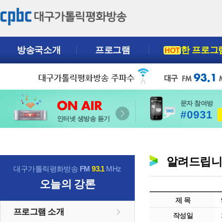
방송국소개
프로그램
한 프로그
HOT
문자 참여방
#0931
인터넷 생방송 듣기
알려드립
대구가톨릭평화방송
FM
93.1
MHz
오늘의 강론
제 목
프로그램 소개
작성일