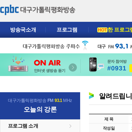
방송국소개
프로그램
한 프로그
HOT
문자 참여방
#0931
인터넷 생방송 듣기
알려드립
대구가톨릭평화방송
FM
93.1
MHz
오늘의 강론
제 목
프로그램 소개
작성일