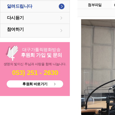
첨부파일
알려드립니다
다시듣기
참여하기
대구
가톨릭
평화방송
후원회 가입 및 문의
생명의 빛이신 주님과 사랑을 함께 나눕니다.
053) 251 - 2630
후원회 바로가기